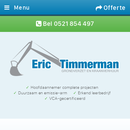
Offerte
Menu
Home
Bel
0521 854 497
Diensten
Materieel
Projecten
Werken bij
Contact
✓ Hoofdaannemer complete projecten
✓ Duurzaam en emissie-arm
✓ Erkend leerbedrijf
✓ VCA-gecertificeerd