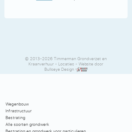
© 2013-2026 Timmerman Grondverzet en
Kraanverhuur
-
Locaties
- Website door
Bullseye Design
Wegenbouw
Infrastructuur
Bestrating
Alle soorten grondwerk
Bestrating en grondwerk voor particulieren