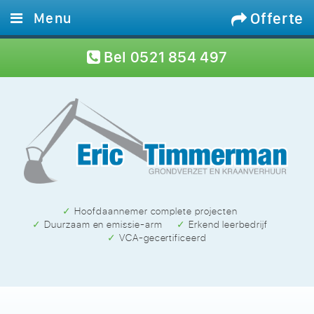
Offerte
Menu
Home
Bel
0521 854 497
Diensten
Materieel
Projecten
Werken bij
Contact
✓ Hoofdaannemer complete projecten
✓ Duurzaam en emissie-arm
✓ Erkend leerbedrijf
✓ VCA-gecertificeerd