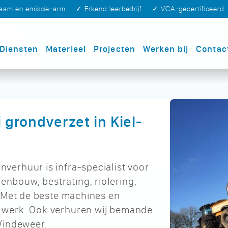
zaam en emissie-arm
✓ Erkend leerbedrijf
✓ VCA-gecertificeerd
Diensten
Materieel
Projecten
Werken bij
Contac
i grondverzet in Kiel-
erhuur is infra-specialist voor
bouw, bestrating, riolering,
. Met de beste machines en
 werk. Ook verhuren wij bemande
Windeweer.