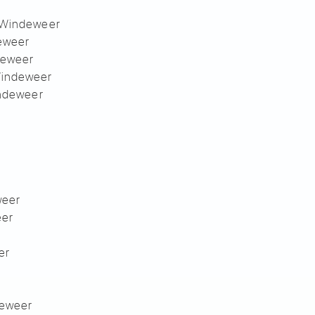
l-Windeweer
eweer
deweer
Windeweer
indeweer
weer
eer
er
deweer