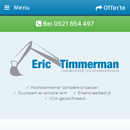
Offerte
Menu
Home
Bel
0521 854 497
Diensten
Materieel
Projecten
Werken bij
Contact
✓ Hoofdaannemer complete projecten
✓ Duurzaam en emissie-arm
✓ Erkend leerbedrijf
✓ VCA-gecertificeerd