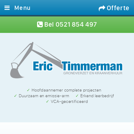
Offerte
Menu
Home
Bel
0521 854 497
Diensten
Materieel
Projecten
Werken bij
Contact
✓ Hoofdaannemer complete projecten
✓ Duurzaam en emissie-arm
✓ Erkend leerbedrijf
✓ VCA-gecertificeerd