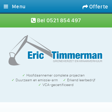
Offerte
Menu
Home
Bel
0521 854 497
Diensten
Materieel
Projecten
Werken bij
Contact
✓ Hoofdaannemer complete projecten
✓ Duurzaam en emissie-arm
✓ Erkend leerbedrijf
✓ VCA-gecertificeerd