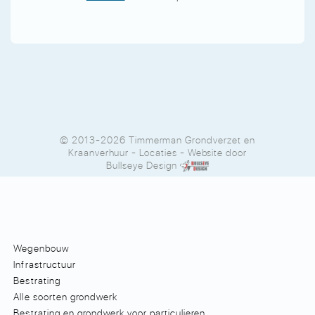
© 2013-2026 Timmerman Grondverzet en
Kraanverhuur
-
Locaties
- Website door
Bullseye Design
Wegenbouw
Infrastructuur
Bestrating
Alle soorten grondwerk
Bestrating en grondwerk voor particulieren