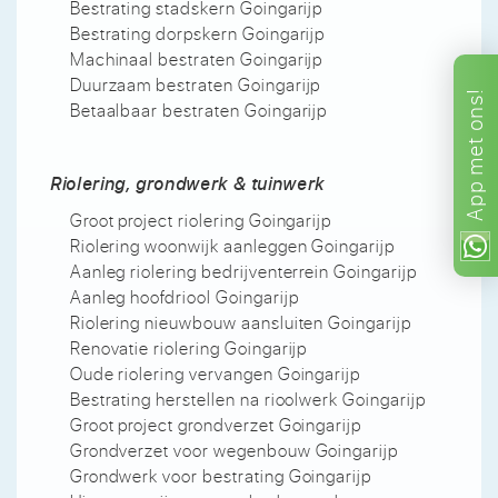
Bestrating stadskern Goingarijp
Bestrating dorpskern Goingarijp
Machinaal bestraten Goingarijp
Duurzaam bestraten Goingarijp
ons!
Betaalbaar bestraten Goingarijp
met
Riolering, grondwerk & tuinwerk
App
Groot project riolering Goingarijp
Riolering woonwijk aanleggen Goingarijp
Aanleg riolering bedrijventerrein Goingarijp
Aanleg hoofdriool Goingarijp
Riolering nieuwbouw aansluiten Goingarijp
Renovatie riolering Goingarijp
Oude riolering vervangen Goingarijp
Bestrating herstellen na rioolwerk Goingarijp
Groot project grondverzet Goingarijp
Grondverzet voor wegenbouw Goingarijp
Grondwerk voor bestrating Goingarijp