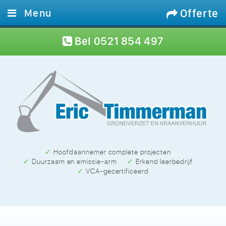
Offerte
Menu
Home
Bel
0521 854 497
Diensten
Materieel
Projecten
Werken bij
Contact
✓ Hoofdaannemer complete projecten
✓ Duurzaam en emissie-arm
✓ Erkend leerbedrijf
✓ VCA-gecertificeerd