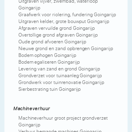
Uitgraven vijver, zwembad, waterloop
Goingarijp
Graafwerk voor riolering, fundering Goingarijp
Uitgraven kelder, grote bouwput Goingarijp
Afgraven vervuilde grond Goingarijp
Overtollige grond afgraven Goingarijp
Oude grond afvoeren Goingarijp
Nieuwe grond en zand opbrengen Goingarijp
Bodem ophogen Goingarijp
Bodem egaliseren Goingarijp
Levering van zand en grond Goingarijp
Grondverzet voor tuinaanleg Goingarijp
Grondwerk voor tuinrenovatie Goingarijp
Sierbestrating tuin Goingarijp
Machineverhuur
Machineverhuur groot project grondverzet
Goingarijp
Verhuur bemande machines Goingarijp