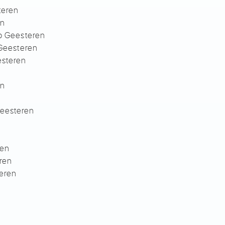
teren
en
op Geesteren
 Geesteren
esteren
en
eesteren
ren
ren
teren