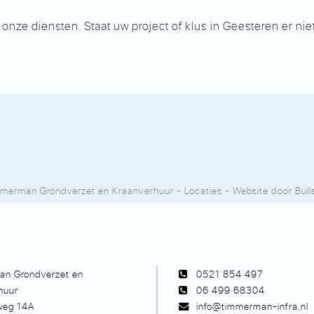
e diensten. Staat uw project of klus in Geesteren er niet b
.
merman Grondverzet en Kraanverhuur
-
Locaties
- Website door
Bull
n Grondverzet en
0521 854 497
huur
06 499 68304
rweg 14A
info@timmerman-infra.nl