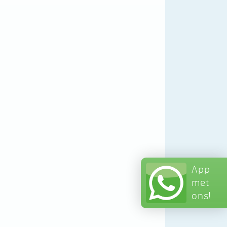
App
met
ons!