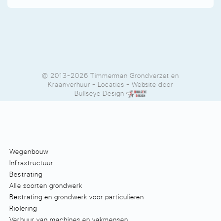
© 2013-2026 Timmerman Grondverzet en
Kraanverhuur
-
Locaties
- Website door
Bullseye Design
Wegenbouw
Infrastructuur
Bestrating
Alle soorten grondwerk
Bestrating en grondwerk voor particulieren
Riolering
Verhuur van machines en vakmensen