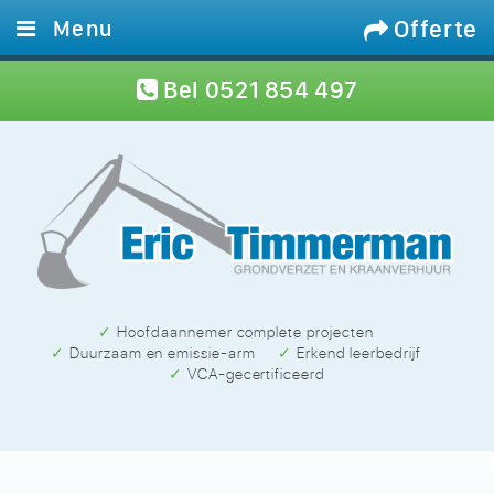
Offerte
Menu
Home
Bel
0521 854 497
Diensten
Materieel
Projecten
Werken bij
Contact
✓ Hoofdaannemer complete projecten
✓ Duurzaam en emissie-arm
✓ Erkend leerbedrijf
✓ VCA-gecertificeerd