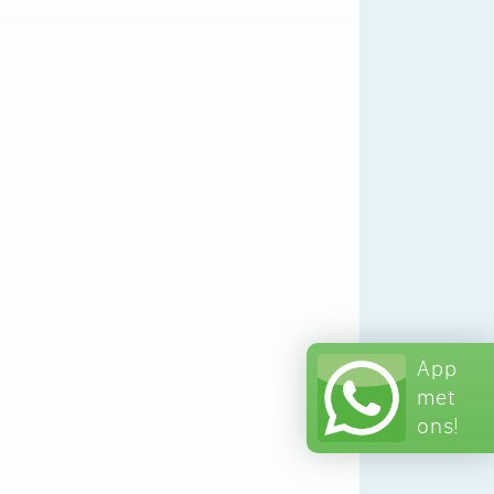
App
met
ons!