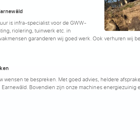
 Earnewâld
r is infra-specialist voor de GWW-
g, riolering, tuinwerk etc. in
 vakmensen garanderen wij goed werk. Ook verhuren wij b
rken
 wensen te bespreken. Met goed advies, heldere afspraken
in Earnewâld. Bovendien zijn onze machines energiezuinig