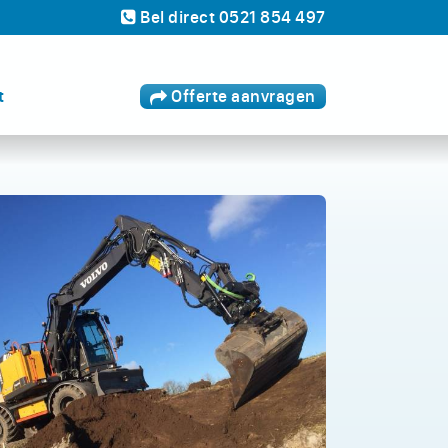
Bel
direct
0521 854 497
t
Offerte
aanvragen