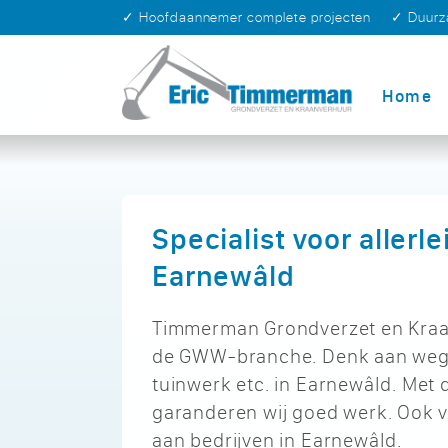
✓ Hoofdaannemer complete projecten
✓ Duur
Home
Specialist voor allerl
Earnewâld
Timmerman Grondverzet en Kraanv
de GWW-branche. Denk aan wegen
tuinwerk etc. in Earnewâld. Me
garanderen wij goed werk. Ook 
aan bedrijven in Earnewâld.