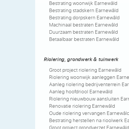
Bestrating woonwijk Earnewâld
Bestrating stadskern Earnewâld
Bestrating dorpskern Earnewâld
Machinaal bestraten Earnewâld
Duurzaam bestraten Earnewâld
Betaalbaar bestraten Earnewâld
Riolering, grondwerk & tuinwerk
Groot project riolering Earnewâld
Riolering woonwijk aanleggen Earn
Aanleg riolering bedrijventerrein E
Aanleg hoofdriool Earnewâld
Riolering nieuwbouw aansluiten Ea
Renovatie riolering Earnewâld
Oude riolering vervangen Earnewâl
Bestrating herstellen na rioolwerk 
Groot project grondverzet Earnewâl