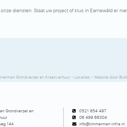
e diensten. Staat uw project of klus in Earnewâld er niet b
.
merman Grondverzet en Kraanverhuur
-
Locaties
- Website door
Bull
n Grondverzet en
0521 854 497
huur
06 499 68304
rweg 14A
info@timmerman-infra.nl