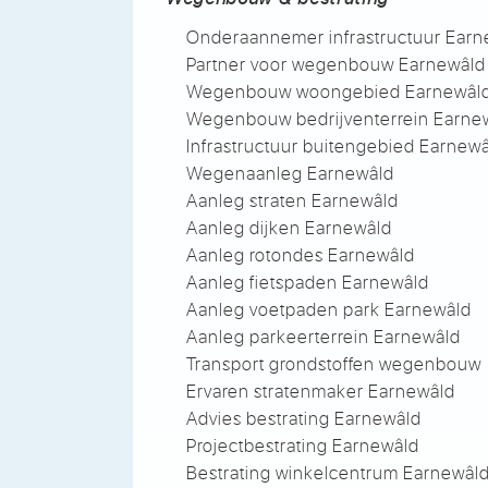
Onderaannemer infrastructuur Earn
Partner voor wegenbouw Earnewâld
Wegenbouw woongebied Earnewâl
Wegenbouw bedrijventerrein Earne
Infrastructuur buitengebied Earnew
Wegenaanleg Earnewâld
Aanleg straten Earnewâld
Aanleg dijken Earnewâld
Aanleg rotondes Earnewâld
Aanleg fietspaden Earnewâld
Aanleg voetpaden park Earnewâld
Aanleg parkeerterrein Earnewâld
Transport grondstoffen wegenbouw
Ervaren stratenmaker Earnewâld
Advies bestrating Earnewâld
Projectbestrating Earnewâld
Bestrating winkelcentrum Earnewâl