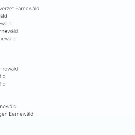
dverzet Earnewâld
âld
ewâld
rnewâld
rnewâld
arnewâld
âld
âld
rnewâld
igen Earnewâld