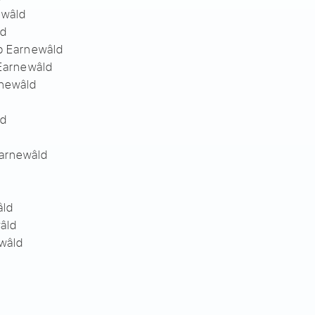
ewâld
ld
op Earnewâld
 Earnewâld
rnewâld
ld
arnewâld
âld
âld
ewâld