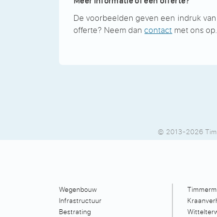
Meer informatie of een offerte?
De voorbeelden geven een indruk van onz
offerte? Neem dan
contact
met ons op
© 2013-2026 Tim
Wegenbouw
Timmerma
Infrastructuur
Kraanver
Bestrating
Wittelte