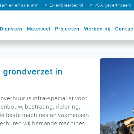
zaam en emissie-arm
✓ Erkend leerbedrijf
✓ VCA-gecertificeerd
Diensten
Materieel
Projecten
Werken bij
Contac
ei grondverzet in
erhuur is infra-specialist voor
bouw, bestrating, riolering,
t de beste machines en vakmensen
verhuren wij bemande machines