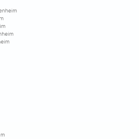
penheim
im
im
enheim
heim
im