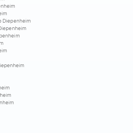
enheim
eim
op Diepenheim
g Diepenheim
iepenheim
im
eim
Diepenheim
heim
nheim
enheim