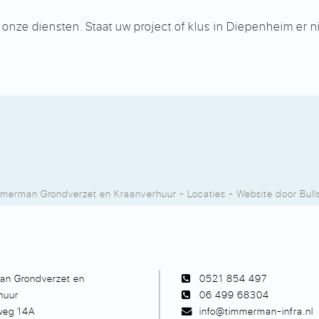
ze diensten. Staat uw project of klus in Diepenheim er niet
.
merman Grondverzet en Kraanverhuur
-
Locaties
- Website door
Bull
n Grondverzet en
0521 854 497
huur
06 499 68304
rweg 14A
info@timmerman-infra.nl