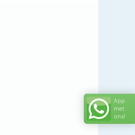
App
met
ons!