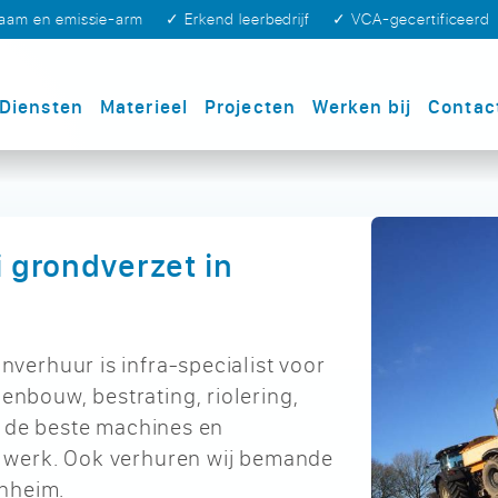
zaam en emissie-arm
✓ Erkend leerbedrijf
✓ VCA-gecertificeerd
Diensten
Materieel
Projecten
Werken bij
Contac
ei grondverzet in
erhuur is infra-specialist voor
bouw, bestrating, riolering,
t de beste machines en
 werk. Ook verhuren wij bemande
enheim.