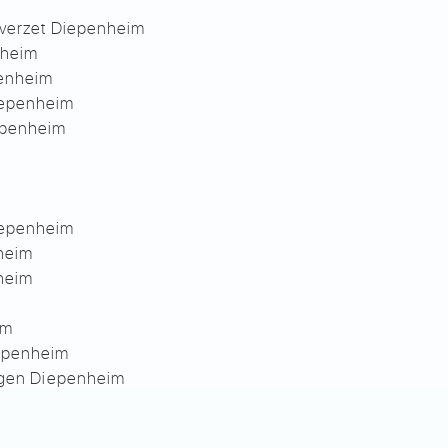
dverzet Diepenheim
nheim
penheim
iepenheim
epenheim
iepenheim
heim
heim
im
iepenheim
uigen Diepenheim