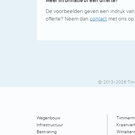
Meer informatie of een offerte?
De voorbeelden geven een indruk van on
offerte? Neem dan
contact
met ons op
© 2013-2026 Tim
Wegenbouw
Timmerma
Infrastructuur
Kraanver
Bestrating
Wittelte