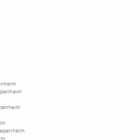
penheim
iepenheim
epenheim
eim
Diepenheim
eim