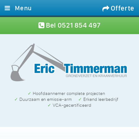
Offerte
Menu
Home
Bel
0521 854 497
Diensten
Materieel
Projecten
Werken bij
Contact
✓ Hoofdaannemer complete projecten
✓ Duurzaam en emissie-arm
✓ Erkend leerbedrijf
✓ VCA-gecertificeerd