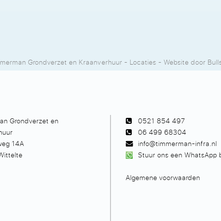
merman Grondverzet en Kraanverhuur
-
Locaties
- Website door
Bull
n Grondverzet en
0521 854 497
huur
06 499 68304
rweg 14A
info@timmerman-infra.nl
ittelte
Stuur ons een WhatsApp b
Algemene voorwaarden