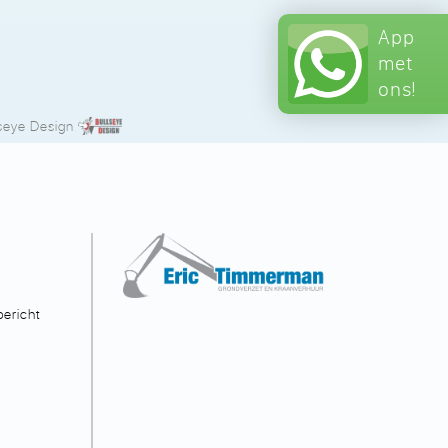
App
met
ons!
seye Design
ericht