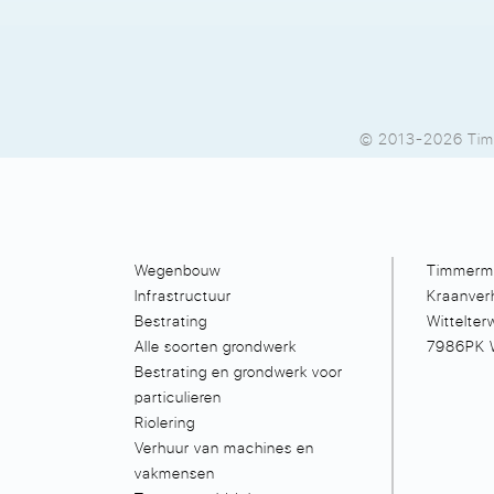
© 2013-2026 Tim
Wegenbouw
Timmerma
Infrastructuur
Kraanver
Bestrating
Wittelte
Alle soorten grondwerk
7986PK W
Bestrating en grondwerk voor
particulieren
Riolering
Verhuur van machines en
vakmensen