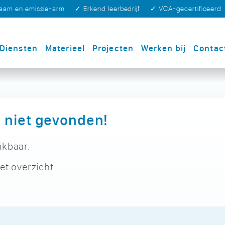
zaam en emissie-arm
✓ Erkend leerbedrijf
✓ VCA-gecertificeerd
Diensten
Materieel
Projecten
Werken bij
Contac
 niet gevonden!
ikbaar.
et overzicht.