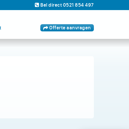
Bel
direct
0521 854 497
t
Offerte
aanvragen